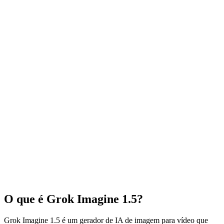
Exemplos de prompt
Prompt aleatório
Selecione a proporção de saída
Selecione o estilo do vídeo
Duração
Resolução
Diferenças entre os modos Normal / Fun / Spicy
Gerar
30
Resultado
Histórico
Ainda sem resultados
Clique em Gerar acima
O que é Grok Imagine 1.5?
Grok Imagine 1.5 é um gerador de IA de imagem para vídeo que