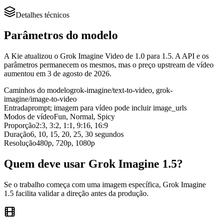
Detalhes técnicos
Parâmetros do modelo
A Kie atualizou o Grok Imagine Video de 1.0 para 1.5. A API e os
parâmetros permanecem os mesmos, mas o preço upstream de vídeo
aumentou em 3 de agosto de 2026.
Caminhos do modelo
grok-imagine/text-to-video, grok-
imagine/image-to-video
Entrada
prompt; imagem para vídeo pode incluir image_urls
Modos de vídeo
Fun, Normal, Spicy
Proporção
2:3, 3:2, 1:1, 9:16, 16:9
Duração
6, 10, 15, 20, 25, 30 segundos
Resolução
480p, 720p, 1080p
Quem deve usar Grok Imagine 1.5?
Se o trabalho começa com uma imagem específica, Grok Imagine
1.5 facilita validar a direção antes da produção.