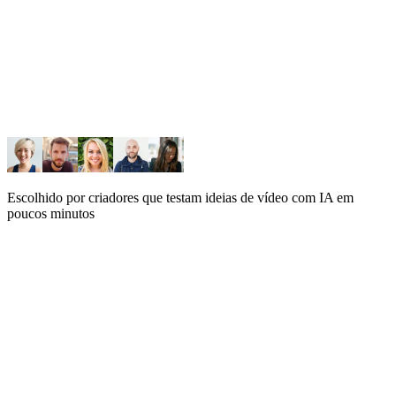
Escolhido por criadores que testam ideias de vídeo com IA em
poucos minutos
Gerar imagem
Gerar vídeo
Selecionar modelo de vídeo
Grok Imagine 1.5
NEW
Veo 3.1
Modo
Texto para vídeo
Imagem para vídeo
Descreva o que você quer criar