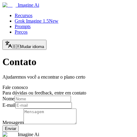
Imagine Ai
Recursos
Grok Imagine 1.5
New
Prompts
Preços
🇧🇷
Mudar idioma
Contato
Ajudaremos você a encontrar o plano certo
Fale conosco
Para dúvidas ou feedback, entre em contato
Nome
E-mail
Mensagem
Enviar
Imagine Ai