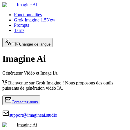
Imagine Ai
Fonctionnalités
Grok Imagine 1.5
New
Prompts
Tarifs
🇫🇷
Changer de langue
Imagine Ai
Générateur Vidéo et Image IA
👋 Bienvenue sur Grok Imagine ! Nous proposons des outils
puissants de génération vidéo IA.
Contactez-nous
support@imagineai.studio
Imagine Ai