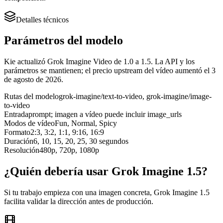
Detalles técnicos
Parámetros del modelo
Kie actualizó Grok Imagine Video de 1.0 a 1.5. La API y los
parámetros se mantienen; el precio upstream del vídeo aumentó el 3
de agosto de 2026.
Rutas del modelo
grok-imagine/text-to-video, grok-imagine/image-
to-video
Entrada
prompt; imagen a vídeo puede incluir image_urls
Modos de vídeo
Fun, Normal, Spicy
Formato
2:3, 3:2, 1:1, 9:16, 16:9
Duración
6, 10, 15, 20, 25, 30 segundos
Resolución
480p, 720p, 1080p
¿Quién debería usar Grok Imagine 1.5?
Si tu trabajo empieza con una imagen concreta, Grok Imagine 1.5
facilita validar la dirección antes de producción.