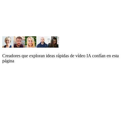
Creadores que exploran ideas rápidas de vídeo IA confían en esta
página
Generar Imagen
Generar Video
Seleccionar modelo de video
Grok Imagine 1.5
NEW
Veo 3.1
Modo
Texto a Video
Imagen a Video
Describe lo que quieres crear