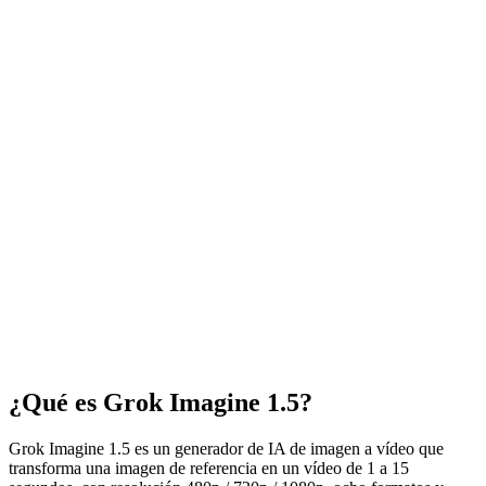
Prompts de ejemplo
Prompt aleatorio
Selecciona proporción de salida
Selecciona estilo de video
Duración
Resolución
Diferencias entre modos Normal / Divertido / Picante
Generar
30
Resultado
Historial
Sin resultados aún
Haz clic en Generar para comenzar
¿Qué es Grok Imagine 1.5?
Grok Imagine 1.5 es un generador de IA de imagen a vídeo que
transforma una imagen de referencia en un vídeo de 1 a 15