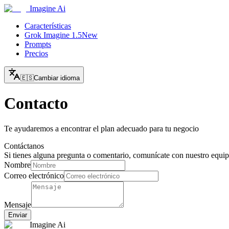
Imagine Ai
Características
Grok Imagine 1.5
New
Prompts
Precios
🇪🇸
Cambiar idioma
Contacto
Te ayudaremos a encontrar el plan adecuado para tu negocio
Contáctanos
Si tienes alguna pregunta o comentario, comunícate con nuestro equi
Nombre
Correo electrónico
Mensaje
Enviar
Imagine Ai